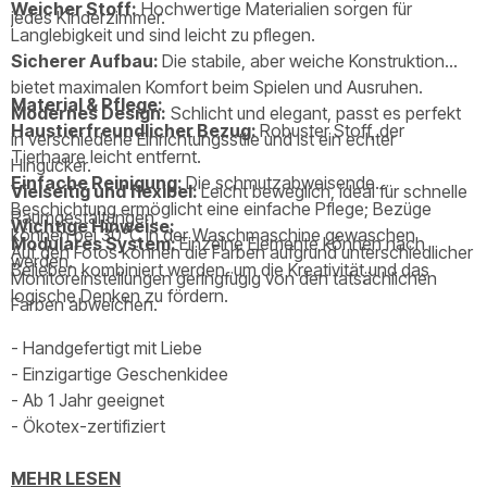
Weicher Stoff:
Hochwertige Materialien sorgen für
jedes Kinderzimmer.
Langlebigkeit und sind leicht zu pflegen.
Sicherer Aufbau:
Die stabile, aber weiche Konstruktion
bietet maximalen Komfort beim Spielen und Ausruhen.
Material & Pflege:
Modernes Design:
Schlicht und elegant, passt es perfekt
Haustierfreundlicher Bezug:
Robuster Stoff, der
in verschiedene Einrichtungsstile und ist ein echter
Tierhaare leicht entfernt.
Hingucker.
Einfache Reinigung:
Die schmutzabweisende
Vielseitig und flexibel:
Leicht beweglich, ideal für schnelle
Beschichtung ermöglicht eine einfache Pflege; Bezüge
Raumgestaltungen.
Wichtige Hinweise:
können bei 30°C in der Waschmaschine gewaschen
Modulares System:
Einzelne Elemente können nach
Auf den Fotos können die Farben aufgrund unterschiedlicher
werden.
Belieben kombiniert werden, um die Kreativität und das
Monitoreinstellungen geringfügig von den tatsächlichen
logische Denken zu fördern.
Farben abweichen.
- Handgefertigt mit Liebe
- Einzigartige Geschenkidee
- Ab 1 Jahr geeignet
- Ökotex-zertifiziert
MEHR LESEN