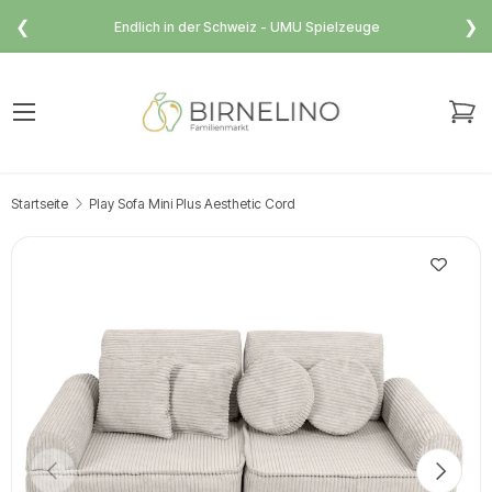
❮
❯
Endlich in der Schweiz - UMU Spielzeuge
Direkt zum Inhalt
Menü
Ei
Suchen
Suchen
Startseite
Play Sofa Mini Plus Aesthetic Cord
Vorherige
Nächst