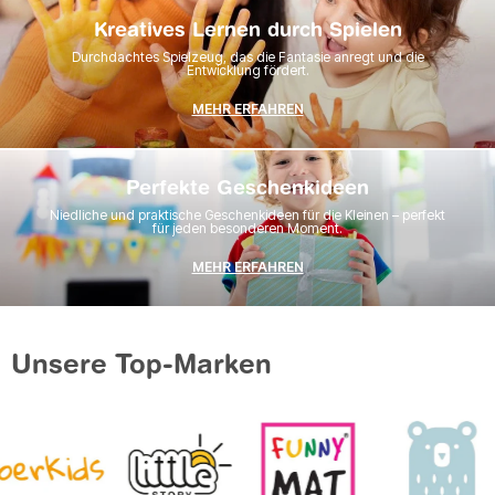
Kreatives Lernen durch Spielen
Durchdachtes Spielzeug, das die Fantasie anregt und die
Entwicklung fördert.
MEHR ERFAHREN
Perfekte Geschenkideen
Niedliche und praktische Geschenkideen für die Kleinen – perfekt
für jeden besonderen Moment.
MEHR ERFAHREN
Unsere Top-Marken