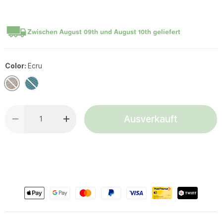
Zwischen
August 09th
und
August 10th
geliefert
Color:
Ecru
Ecru
Türkis
Anzahl
Ausverkauft
Menge verringern
Menge erhöhen