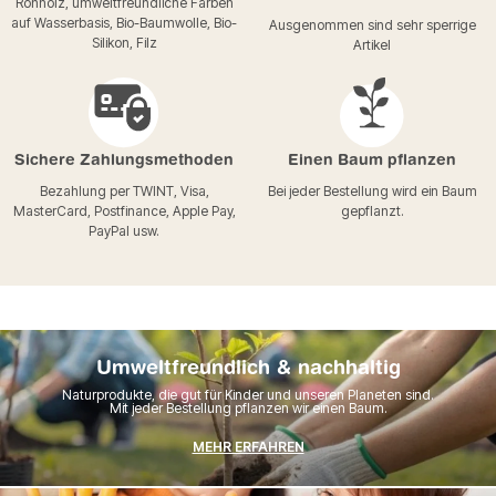
Rohholz, umweltfreundliche Farben
auf Wasserbasis, Bio-Baumwolle, Bio-
Ausgenommen sind sehr sperrige
Silikon, Filz
Artikel
Sichere Zahlungsmethoden
Einen Baum pflanzen
Bezahlung per TWINT, Visa,
Bei jeder Bestellung wird ein Baum
MasterCard, Postfinance, Apple Pay,
gepflanzt.
PayPal usw.
Umweltfreundlich & nachhaltig
Naturprodukte, die gut für Kinder und unseren Planeten sind.
Mit jeder Bestellung pflanzen wir einen Baum.
MEHR ERFAHREN