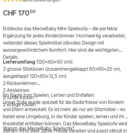
CHF 170
00
Entdecke das MeowBaby Mini-Spielsofa – die perfekte
Ergänzung für jedes Kinderzimmer. Hochwertig verarbeitet,
verbindet dieses Spielmöbel stilvolles Design mit
aussergewöhnlichem Komfort. Hier sind die wichtigsten
Details:
Lieferumfang
(120x60x50 cm):
2 grosse Sitzkissen (zusammengeklappt 60x60x25 cm,
ausgeklappt 120x60x12,5 cm)
2 Rückenlehnen
2 Armlehnen
Ein Raum zum Spielen, Lernen und Entfalten
2 runde Kissen
Unser Sofa wurde speziell für die Bedürfnisse von Kindern
2 eckige Kissen
und Eltern entwickelt. Es ist mehr als nur ein Sitzmöbel – es
bietet eine Umgebung, in der Kinder spielen, lernen und ihre
Kreativität entfalten können. Das MeowBaby Spielsofa wird
Warum das MeowBaby Spielsofa?
deinem Kind viele Jahre Freude bereiten und passt stilvoll in