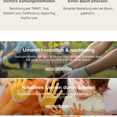
Sichere Zahlungsmethoden
Einen Baum pflanzen
Bezahlung per TWINT, Visa,
Bei jeder Bestellung wird ein Baum
MasterCard, Postfinance, Apple Pay,
gepflanzt.
PayPal usw.
Umweltfreundlich & nachhaltig
Naturprodukte, die gut für Kinder und unseren Planeten sind.
Mit jeder Bestellung pflanzen wir einen Baum.
MEHR ERFAHREN
Kreatives Lernen durch Spielen
Durchdachtes Spielzeug, das die Fantasie anregt und die
Entwicklung fördert.
MEHR ERFAHREN