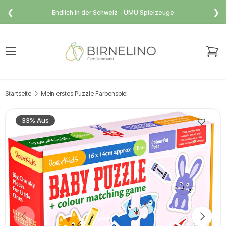
❮
❯
Endlich in der Schweiz - UMU Spielzeuge
Direkt zum Inhalt
Menü
Ei
Suchen
Suchen
Startseite
Mein erstes Puzzle Farbenspiel
33% Aus
Vorherige
Nächst