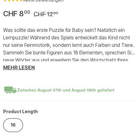
CHF 8
00
CHF 12
00
Was sollte das erste Puzzle für Baby sein? Natürlich ein
Lernpuzzle! Während des Spiels entwickelt das Kind nicht
nur seine Feinmotorik, sondern lernt auch Farben und Tiere.
Sammeln Sie bunte Figuren aus 18 Elementen, sprechen Sie
neue Wörter aus und erweitern Sie den Wortschatz Ihres
Babys. Bunte Bilder helfen ihm, mit Interesse Neues zu
MEHR LESEN
lernen.
Zwischen
August 07th
und
August 08th
geliefert
Product Length
16